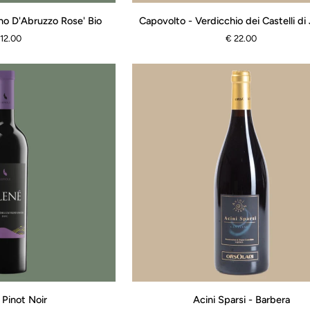
Capovolto
ano D'Abruzzo Rose' Bio
Capovolto - Verdicchio dei Castelli di 
-
 12.00
€ 22.00
Verdicchio
dei
Castelli
di
Jesi
Bio
Acini
 Pinot Noir
Acini Sparsi - Barbera
Sparsi