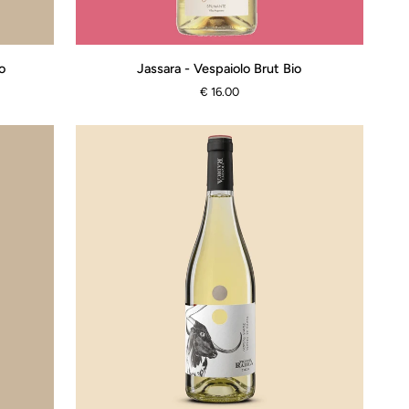
Jassara
o
Jassara - Vespaiolo Brut Bio
-
€ 16.00
Vespaiolo
Brut
Bio