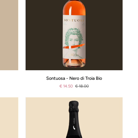
Sontuosa
Sontuosa - Nero di Troia Bio
-
€ 14.50
€ 18.00
Nero
di
Troia
Bio