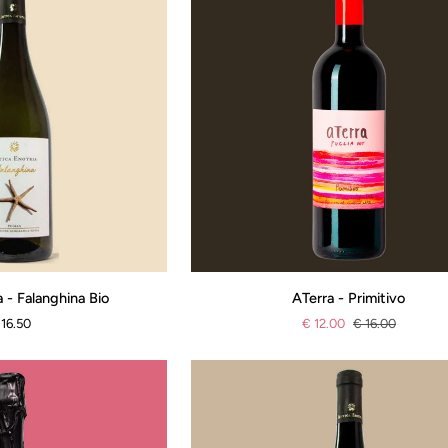
ATerra
a - Falanghina Bio
ATerra - Primitivo
-
 16.50
€ 12.00
€ 16.00
Primitivo