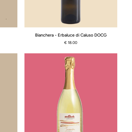
Bianchera
Bianchera - Erbaluce di Caluso DOCG
-
€ 18.00
Erbaluce
di
Caluso
DOCG