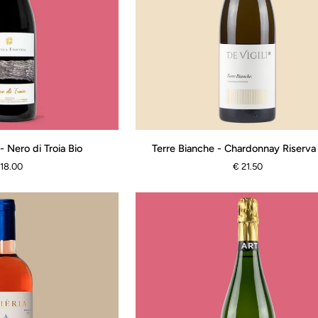
Terre
- Nero di Troia Bio
Terre Bianche - Chardonnay Riserv
Bianche
 18.00
€ 21.50
-
Chardonnay
Riserva
2024