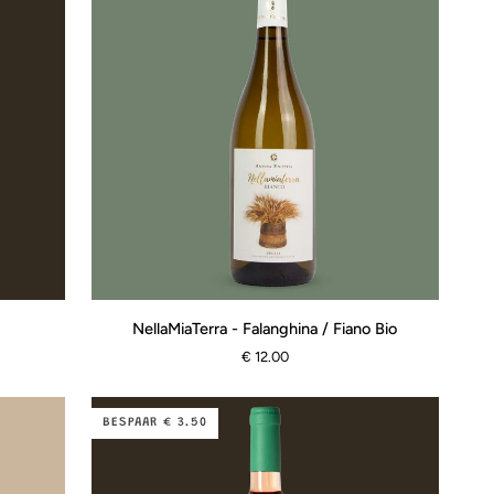
NellaMiaTerra
NellaMiaTerra - Falanghina / Fiano Bio
-
€ 12.00
Falanghina
/
Fiano
BESPAAR € 3.50
Bio