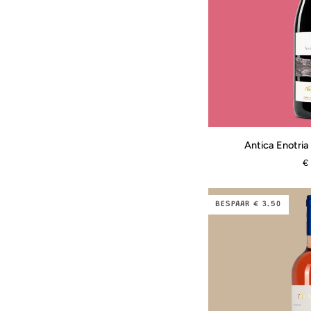
Antica
Antica Enotria 
Enotria
€
-
Nero
di
BESPAAR € 3.50
Troia
Bio