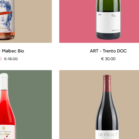
ART
- Malbec Bio
ART - Trento DOC
-
0
€ 18.00
€ 30.00
Trento
DOC