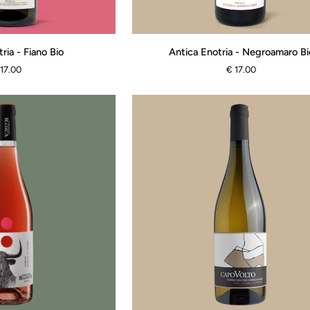
Antica
ria - Fiano Bio
Antica Enotria - Negroamaro Bi
Enotria
 17.00
€ 17.00
-
Negroamaro
Bio