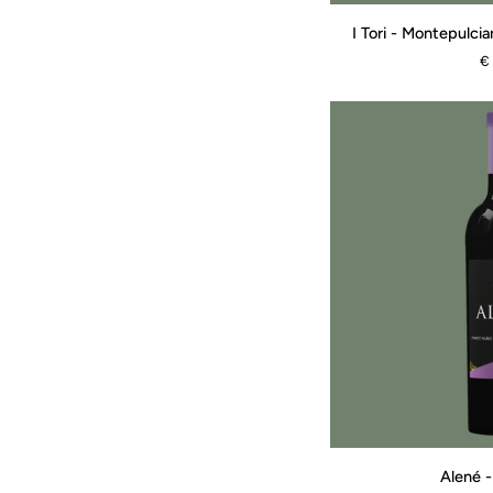
I
I Tori - Montepulci
Tori
€
-
Montepulciano
D'Abruzzo
Rose'
Bio
Alené
Alené -
-