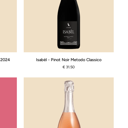
Isabèl
a 2024
Isabèl - Pinot Noir Metodo Classico
-
€ 31.50
Pinot
Noir
Metodo
Classico