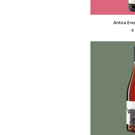
Antica
Antica Enot
Enotria
€
-
Fiano
Bio