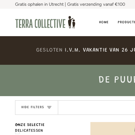
Skip
Gratis ophalen in Utrecht | Gratis verzending vanaf €100
to
content
HOME
PRODUCT
GESLOTEN
I.V.M.
VAKANTIE
VAN
26
J
DE PUU
HIDE FILTERS
U
U
E
X
P
A
N
D
M
E
N
H
I
D
E
M
E
N
ONZE SELECTIE
DELICATESSEN