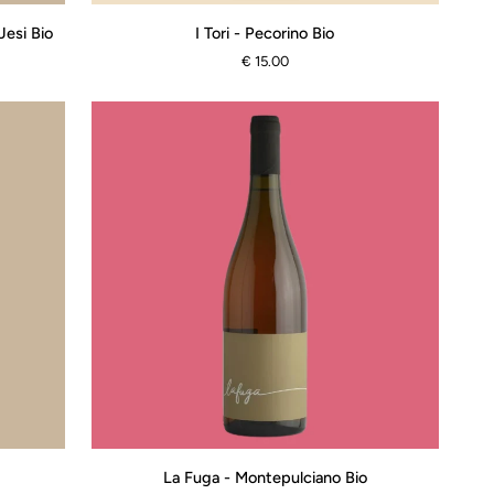
I
Jesi Bio
I Tori - Pecorino Bio
Tori
€ 15.00
-
Pecorino
Bio
La
La Fuga - Montepulciano Bio
Fuga