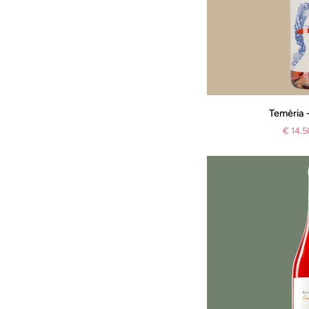
Temèria
Temèria 
-
€ 14.5
Malbec
Bio