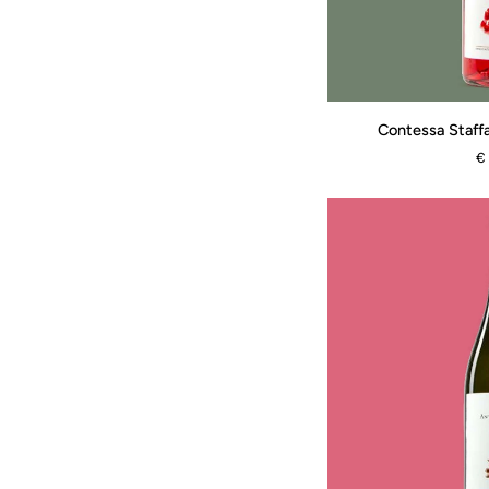
Contessa
Contessa Staffa
Staffa
€
-
Nero
di
Troia
Bio