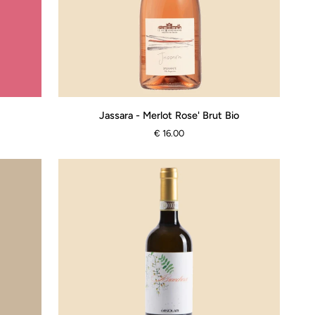
Jassara
Jassara - Merlot Rose' Brut Bio
-
€ 16.00
Merlot
Rose'
Brut
Bio