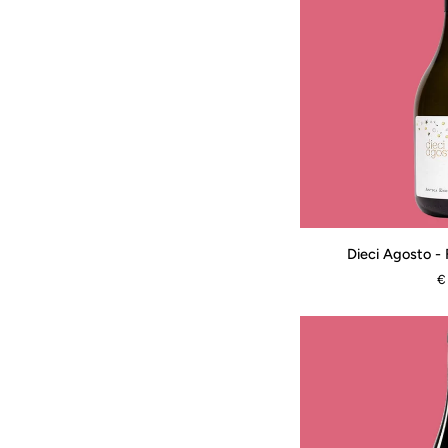
Dieci
Dieci Agosto - 
Agosto
€
-
Falanghina
Brut
Bio