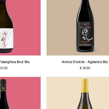
Antica
Falanghina Brut Bio
Antica Enotria - Aglianico Bio
Enotria
 21.50
€ 19.50
-
Aglianico
Bio