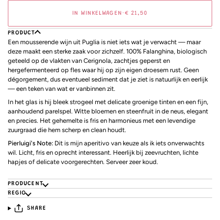
IN WINKELWAGEN
•
€ 21,50
PRODUCT
Een mousserende wijn uit Puglia is niet iets wat je verwacht — maar
deze maakt een sterke zaak voor zichzelf. 100% Falanghina, biologisch
geteeld op de vlakten van Cerignola, zachtjes geperst en
hergefermenteerd op fles waar hij op zijn eigen droesem rust. Geen
dégorgement, dus eventueel sediment dat je ziet is natuurlijk en eerlijk
— een teken van wat er vanbinnen zit.
In het glas is hij bleek strogeel met delicate groenige tinten en een fijn,
aanhoudend parelspel. Witte bloemen en steenfruit in de neus, elegant
en precies. Het gehemelte is fris en harmonieus met een levendige
zuurgraad die hem scherp en clean houdt.
Pierluigi's Note:
Dit is mijn aperitivo van keuze als ik iets onverwachts
wil. Licht, fris en oprecht interessant. Heerlijk bij zeevruchten, lichte
hapjes of delicate voorgerechten. Serveer zeer koud.
PRODUCENT
REGIO
SHARE