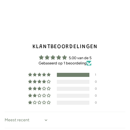
KLANTBEOORDELINGEN
5.00 van de 5
Gebaseerd op 1 beoordeling
1
0
0
0
0
Sort by