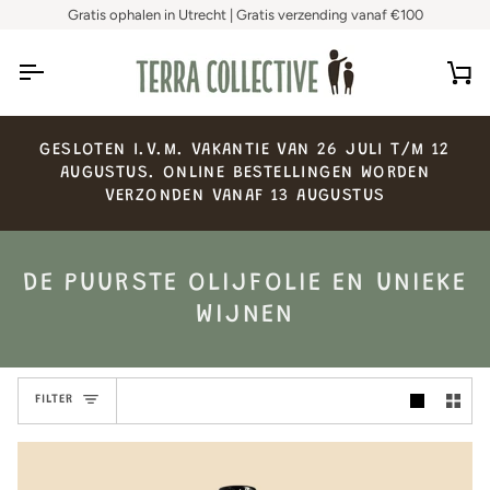
Skip
Gratis ophalen in Utrecht | Gratis verzending vanaf €100
to
content
Ca
GESLOTEN
I.V.M.
VAKANTIE
VAN
26
JULI
T/M
12
AUGUSTUS.
ONLINE
BESTELLINGEN
WORDEN
VERZONDEN
VANAF
13
AUGUSTUS
DE PUURSTE OLIJFOLIE EN UNIEKE
WIJNEN
FILTER