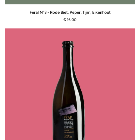
Feral
Feral N°3 - Rode Biet, Peper, Tijm, Eikenhout
N°3
€ 16.00
-
Rode
Biet,
Peper,
Tijm,
Eikenhout