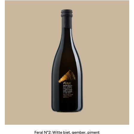
Hop,
Szechuan
peper
Feral
Feral N°2: Witte biet, gember, piment