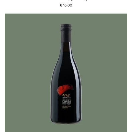
N°2:
€ 16.00
Witte
biet,
gember,
piment