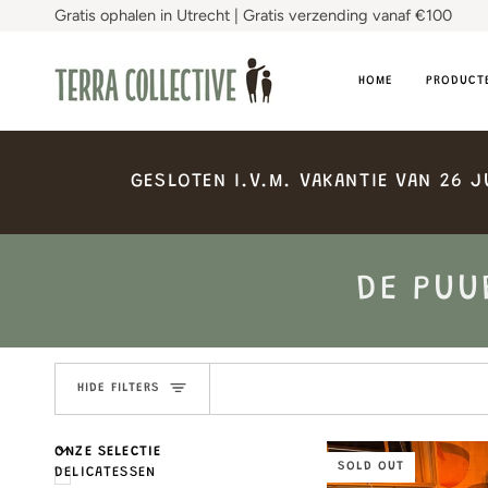
Skip
Gratis ophalen in Utrecht | Gratis verzending vanaf €100
to
content
HOME
PRODUCT
GESLOTEN
I.V.M.
VAKANTIE
VAN
26
J
DE PUU
HIDE FILTERS
U
U
E
X
P
A
N
D
M
E
N
H
I
D
E
M
E
N
ONZE SELECTIE
SOLD OUT
DELICATESSEN