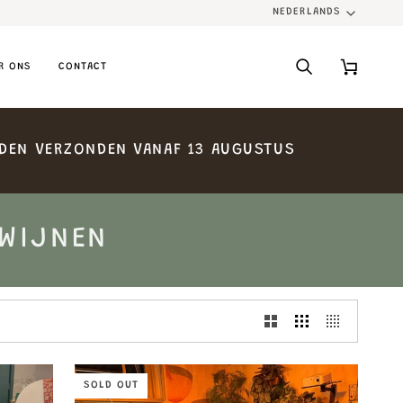
NEDERLANDS
LANGUA
R ONS
CONTACT
Search
Cart
DEN
VERZONDEN
VANAF
13
AUGUSTUS
 WIJNEN
SOLD OUT