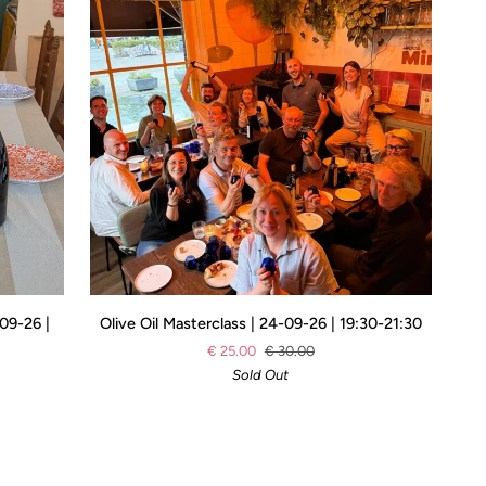
Olive
09-26 |
Olive Oil Masterclass | 24-09-26 | 19:30-21:30
Oil
€ 25.00
€ 30.00
Masterclass
Sold Out
|
24-
09-
26
|