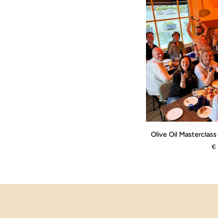
19:30-
21:30
Olive
Olive Oil Masterclass
Oil
€ 
Masterclass
|
02-
10-
26
|
19:30-