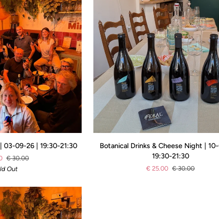
Botanical
 | 03-09-26 | 19:30-21:30
Botanical Drinks & Cheese Night | 10-
Drinks
19:30-21:30
0
€ 30.00
&
€ 25.00
€ 30.00
ld Out
Cheese
Night
|
10-
09-