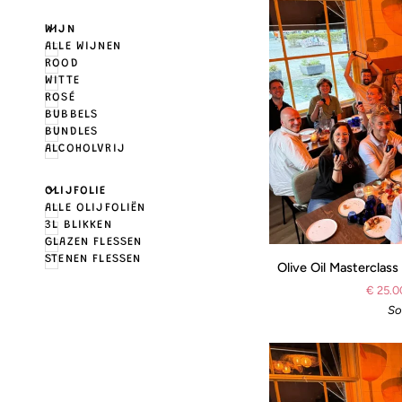
U
U
E
X
P
A
N
D
M
E
N
H
I
D
E
M
E
N
WIJN
ALLE WIJNEN
ROOD
WITTE
ROSÉ
BUBBELS
BUNDLES
ALCOHOLVRIJ
U
U
E
X
P
A
N
D
M
E
N
H
I
D
E
M
E
N
OLIJFOLIE
ALLE OLIJFOLIËN
3L BLIKKEN
GLAZEN FLESSEN
Olive
STENEN FLESSEN
Olive Oil Masterclass
Oil
€ 25.0
Masterclass
So
|
03-
09-
26
|