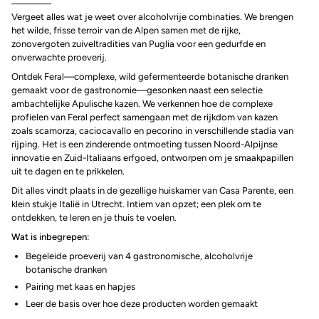
Vergeet alles wat je weet over alcoholvrije combinaties. We brengen
het wilde, frisse terroir van de Alpen samen met de rijke,
zonovergoten zuiveltradities van Puglia voor een gedurfde en
onverwachte proeverij.
Ontdek Feral—complexe, wild gefermenteerde botanische dranken
gemaakt voor de gastronomie—gesonken naast een selectie
ambachtelijke Apulische kazen. We verkennen hoe de complexe
profielen van Feral perfect samengaan met de rijkdom van kazen
zoals scamorza, caciocavallo en pecorino in verschillende stadia van
rijping. Het is een zinderende ontmoeting tussen Noord-Alpijnse
innovatie en Zuid-Italiaans erfgoed, ontworpen om je smaakpapillen
uit te dagen en te prikkelen.
Dit alles vindt plaats in de gezellige huiskamer van Casa Parente, een
klein stukje Italië in Utrecht. Intiem van opzet; een plek om te
ontdekken, te leren en je thuis te voelen.
Wat is inbegrepen:
Begeleide proeverij van 4 gastronomische, alcoholvrije
botanische dranken
Pairing met kaas en hapjes
Leer de basis over hoe deze producten worden gemaakt