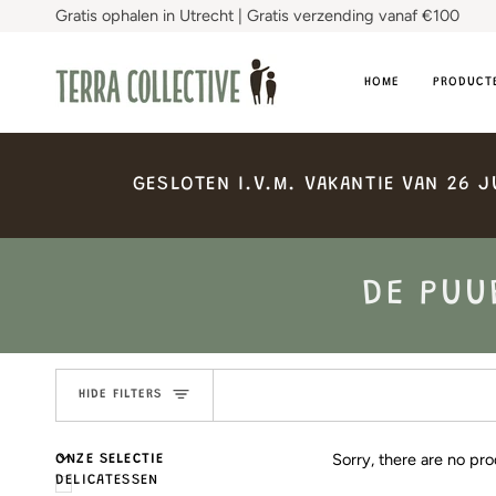
Skip
Gratis ophalen in Utrecht | Gratis verzending vanaf €100
to
content
HOME
PRODUCT
GESLOTEN
I.V.M.
VAKANTIE
VAN
26
J
DE PUU
HIDE FILTERS
U
U
E
X
P
A
N
D
M
E
N
H
I
D
E
M
E
N
Sorry, there are no pro
ONZE SELECTIE
DELICATESSEN