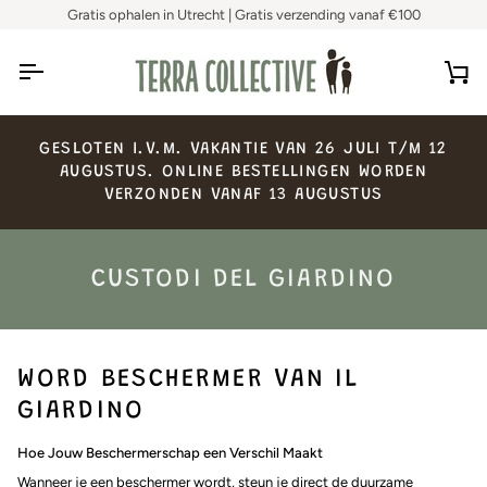
Skip
Gratis ophalen in Utrecht | Gratis verzending vanaf €100
to
content
Ca
GESLOTEN
I.V.M.
VAKANTIE
VAN
26
JULI
T/M
12
AUGUSTUS.
ONLINE
BESTELLINGEN
WORDEN
VERZONDEN
VANAF
13
AUGUSTUS
CUSTODI DEL GIARDINO
WORD BESCHERMER VAN IL
GIARDINO
Hoe Jouw Beschermerschap een Verschil Maakt
Wanneer je een beschermer wordt, steun je direct de duurzame