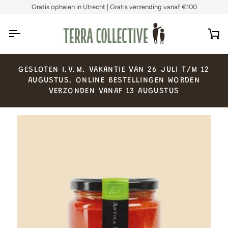
Skip
Gratis ophalen in Utrecht | Gratis verzending vanaf €100
to
content
Ca
GESLOTEN
I.V.M.
VAKANTIE
VAN
26
JULI
T/M
12
AUGUSTUS.
ONLINE
BESTELLINGEN
WORDEN
VERZONDEN
VANAF
13
AUGUSTUS