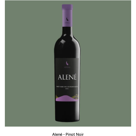
Metodo
Classico
Alené
Alené - Pinot Noir