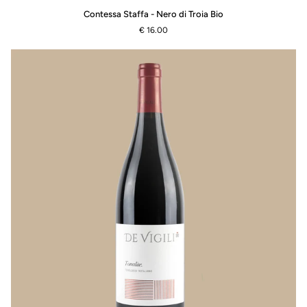
Contessa
Contessa Staffa - Nero di Troia Bio
Staffa
€ 16.00
-
Nero
di
Troia
Bio