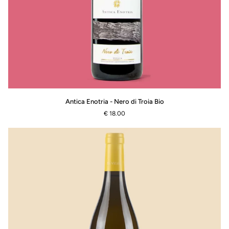
Antica
Antica Enotria - Nero di Troia Bio
Enotria
€ 18.00
-
Nero
di
Troia
Bio