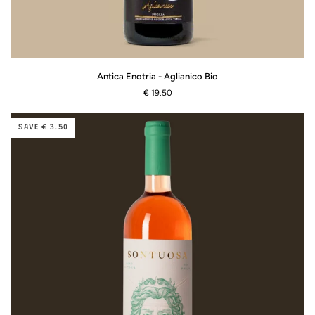
Antica
Antica Enotria - Aglianico Bio
Enotria
€ 19.50
-
Aglianico
Bio
SAVE € 3.50