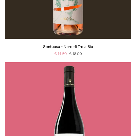
Sontuosa
Sontuosa - Nero di Troia Bio
-
€ 14.50
€ 18.00
Nero
di
Troia
Bio