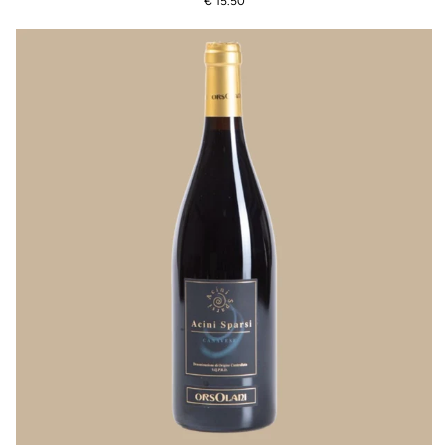
€ 15.50
Pinot
Noir