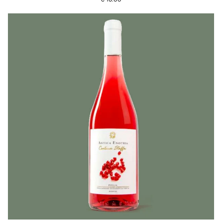
Merlot
Rose'
Brut
Bio