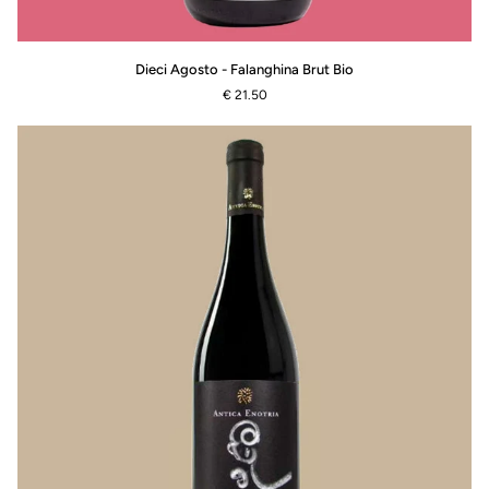
Dieci
Dieci Agosto - Falanghina Brut Bio
Agosto
€ 21.50
-
Falanghina
Brut
Bio