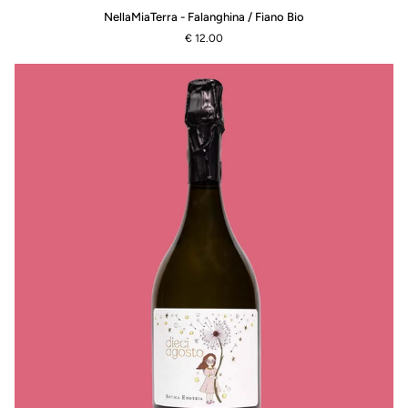
NellaMiaTerra
NellaMiaTerra - Falanghina / Fiano Bio
-
€ 12.00
Falanghina
/
Fiano
Bio