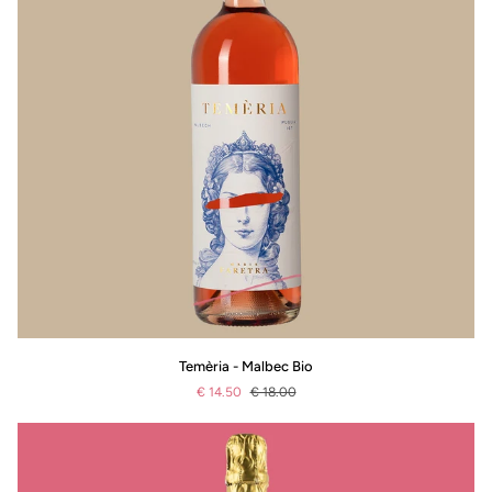
Temèria
Temèria - Malbec Bio
-
€ 14.50
€ 18.00
Malbec
Bio