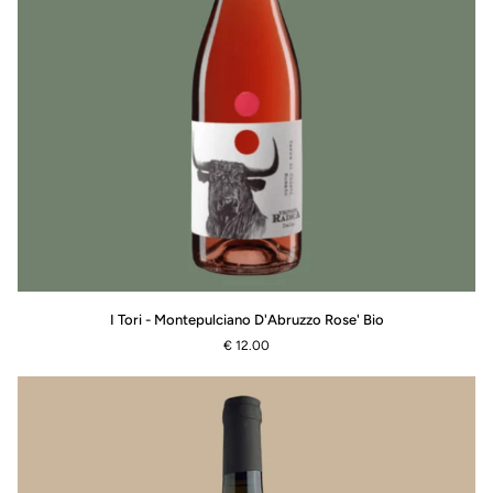
I
I Tori - Montepulciano D'Abruzzo Rose' Bio
Tori
€ 12.00
-
Montepulciano
D'Abruzzo
Rose'
Bio