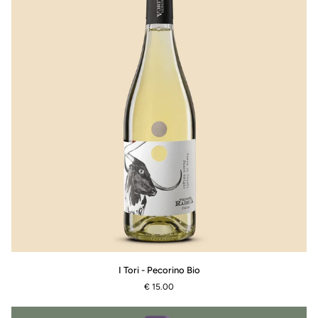
Bio
I
I Tori - Pecorino Bio
Tori
€ 15.00
-
Pecorino
Bio