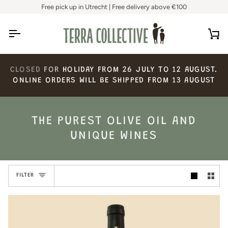
Skip
Free pick up in Utrecht | Free delivery above €100
to
content
Ca
CLOSED
FOR
HOLIDAY
FROM
26
JULY
TO
12
AUGUST.
ONLINE
ORDERS
WILL
BE
SHIPPED
FROM
13
AUGUST
THE PUREST OLIVE OIL AND
UNIQUE WINES
FILTER