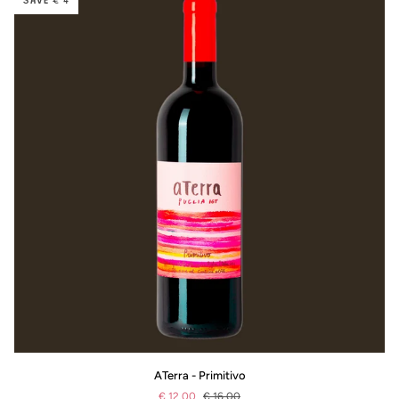
SAVE € 4
ATerra
ATerra - Primitivo
-
€ 12.00
€ 16.00