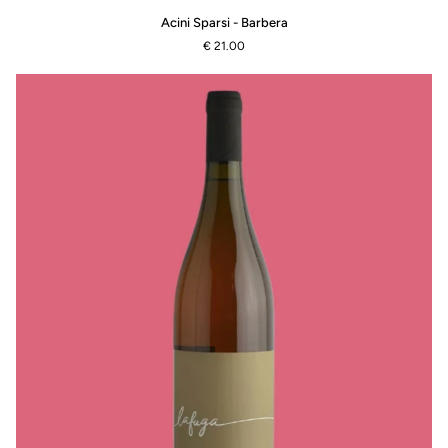
Acini
Acini Sparsi - Barbera
Sparsi
€ 21.00
-
Barbera